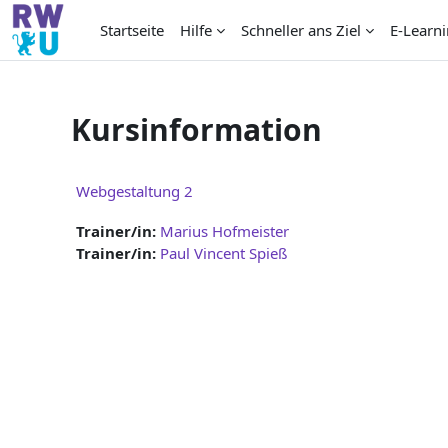
Zum Hauptinhalt
Startseite
Hilfe
Schneller ans Ziel
E-Learni
Kursinformation
Webgestaltung 2
Trainer/in:
Marius Hofmeister
Trainer/in:
Paul Vincent Spieß