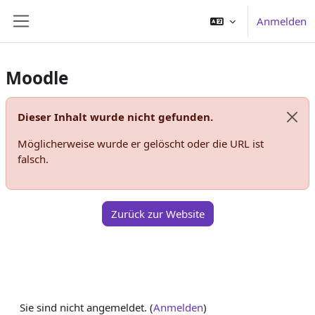
Zum Hauptinhalt
Anmelden
Website-Übersicht
Moodle
Dieser Inhalt wurde nicht gefunden.
Syst
Möglicherweise wurde er gelöscht oder die URL ist
falsch.
Zurück zur Website
Sie sind nicht angemeldet. (
Anmelden
)