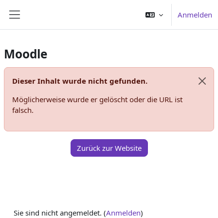
Zum Hauptinhalt
Anmelden
Website-Übersicht
Moodle
Dieser Inhalt wurde nicht gefunden.
Syst
Möglicherweise wurde er gelöscht oder die URL ist
falsch.
Zurück zur Website
Sie sind nicht angemeldet. (
Anmelden
)