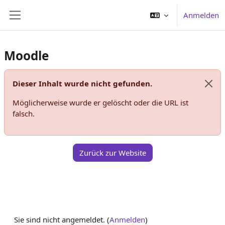
Zum Hauptinhalt
Anmelden
Website-Übersicht
Moodle
Dieser Inhalt wurde nicht gefunden.
Syst
Möglicherweise wurde er gelöscht oder die URL ist
falsch.
Zurück zur Website
Sie sind nicht angemeldet. (
Anmelden
)