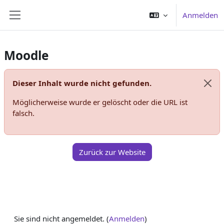
Zum Hauptinhalt
Anmelden
Website-Übersicht
Moodle
Dieser Inhalt wurde nicht gefunden.
Syst
Möglicherweise wurde er gelöscht oder die URL ist
falsch.
Zurück zur Website
Sie sind nicht angemeldet. (
Anmelden
)