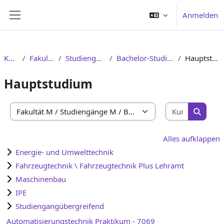
Zum Hauptinhalt
Anmelden
Website-Übersicht
Kurse
Fakultät M
Studiengänge M
Bachelor-Studiengänge
Hauptstudium
Hauptstudium
Kurse suc
Kursbereiche
Kurse s
Alles aufklappen
Energie- und Umwelttechnik
Fahrzeugtechnik \ Fahrzeugtechnik Plus Lehramt
Maschinenbau
IPE
Studiengangübergreifend
Automatisierungstechnik Praktikum - 7069